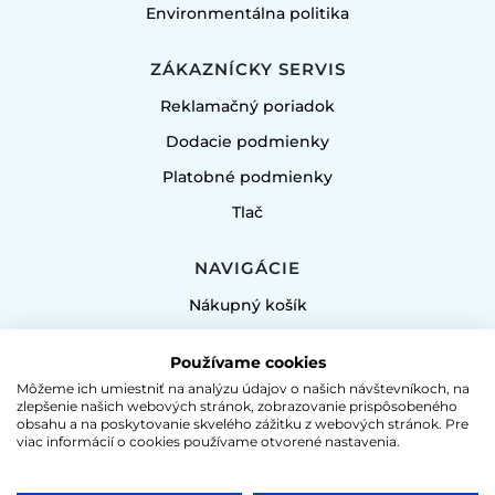
Environmentálna politika
ZÁKAZNÍCKY SERVIS
Reklamačný poriadok
Dodacie podmienky
Platobné podmienky
Tlač
NAVIGÁCIE
Nákupný košík
Môj účet
Používame cookies
Sitemap
Môžeme ich umiestniť na analýzu údajov o našich návštevníkoch, na
zlepšenie našich webových stránok, zobrazovanie prispôsobeného
obsahu a na poskytovanie skvelého zážitku z webových stránok. Pre
PREDAJ ALKOHOLICKÝCH VÝROBKOV JE
viac informácií o cookies používame otvorené nastavenia.
POVOLENÝ LEN OSOBÁM STARŠÍM AKO 18 ROKOV!