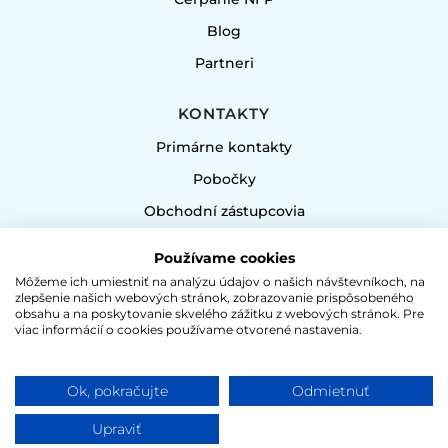
Blog
Partneri
KONTAKTY
Primárne kontakty
Pobočky
Obchodní zástupcovia
Nakupujte u nás
Používame cookies
Môžeme ich umiestniť na analýzu údajov o našich návštevníkoch, na
DOKUMENTY
zlepšenie našich webových stránok, zobrazovanie prispôsobeného
obsahu a na poskytovanie skvelého zážitku z webových stránok. Pre
Všeobecné obchodné podmienky
viac informácií o cookies používame otvorené nastavenia.
Ochrana osobných údajov
Certifikáty
Ok, pokračujte
Odmietnuť
Politika kvality
Upraviť