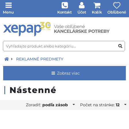
Menu
Kontakt
Účet
Košík
Obľúbené
REKLAMNÉ PREDMETY
Zobraz viac
Nástenné
Zoradiť:
podľa zásob
Počet na stránke:
12