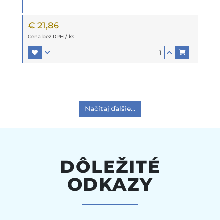
€ 21,86
Cena bez DPH / ks
Načítaj ďalšie...
DÔLEŽITÉ
ODKAZY