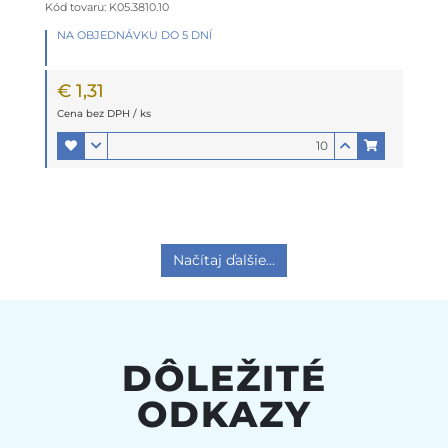
Kód tovaru: K05.3810.10
NA OBJEDNÁVKU DO 5 DNÍ
€ 1,31
Cena bez DPH / ks
Načítaj ďalšie...
DÔLEŽITÉ
ODKAZY