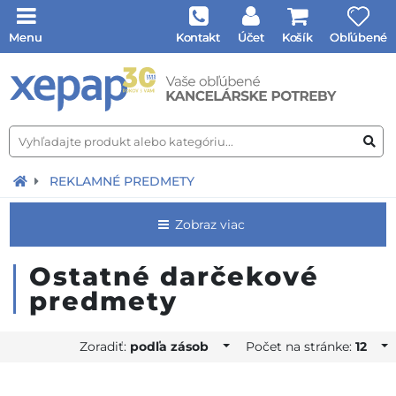
Menu
Kontakt
Účet
Košík
Obľúbené
REKLAMNÉ PREDMETY
Zobraz viac
Ostatné darčekové
predmety
Zoradiť:
podľa zásob
Počet na stránke:
12