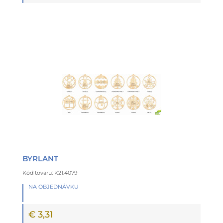
BYRLANT
Kód tovaru: K21.4079
NA OBJEDNÁVKU
€ 3,31