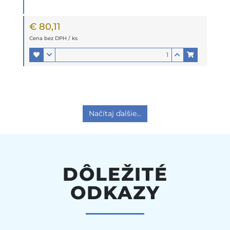
€ 80,11
Cena bez DPH / ks
Načítaj ďalšie...
DÔLEŽITÉ
ODKAZY