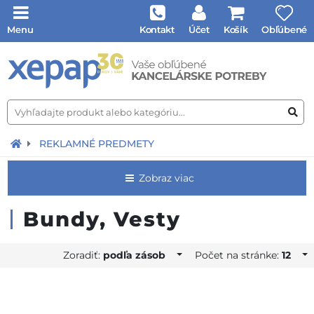
Menu
Kontakt
Účet
Košík
Obľúbené
REKLAMNÉ PREDMETY
Zobraz viac
Bundy, Vesty
Zoradiť:
podľa zásob
Počet na stránke:
12