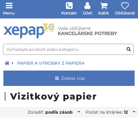
Menu
Kontakt
Účet
Košík
Obľúbené
PAPIER A VÝROBKY Z PAPIERA
Zobraz viac
Vizitkový papier
Zoradiť:
podľa zásob
Počet na stránke:
12