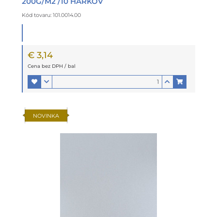
200G/M2 /10 HÁRKOV
Kód tovaru: 101.0014.00
€ 3,14
Cena bez DPH / bal
NOVINKA