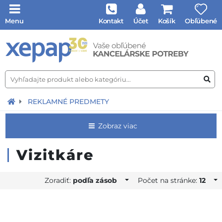
Menu
Kontakt
Účet
Košík
Obľúbené
REKLAMNÉ PREDMETY
Zobraz viac
Vizitkáre
Zoradiť:
podľa zásob
Počet na stránke:
12