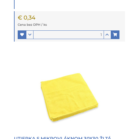
€ 0,34
Cena bez DPH / ks
UTIERKA S MIKROVLÁKNOM 30X30 ŽLTÁ