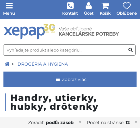
Menu
Kontakt
Účet
Košík
Obľúbené
DROGÉRIA A HYGIENA
Zobraz viac
Handry, utierky,
hubky, drôtenky
Zoradiť:
podľa zásob
Počet na stránke:
12