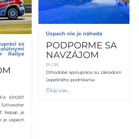
Úspech nie je náhoda
PODPORME SA
upráci so
lútnymi
NAVZÁJOM
er Rallye
01 / 05
OM
Dlhodobé spolupráce sú základom
úspešného podnikania.
Čítaj viac...
UFA SPORT
zilveszter
sť Xepap je
e je úspech