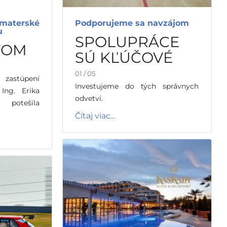
materské
Podporujeme sa navzájom
u
SPOLUPRÁCE
ŤOM
SÚ KĽÚČOVÉ
01 / 05
 zastúpení
Investujeme do tých správnych
 Ing. Erika
odvetví.
t potešila
Čítaj viac...