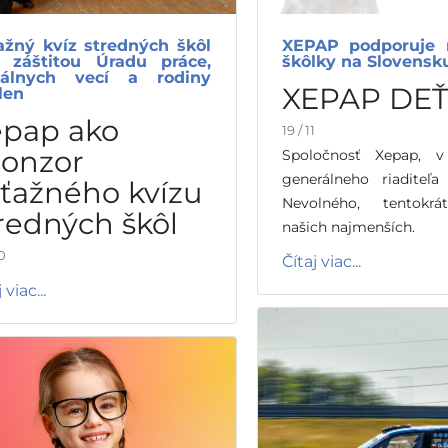
ažný kvíz stredných škôl
XEPAP podporuje 
 záštitou Úradu práce,
škôlky na Slovensk
iálnych vecí a rodiny
XEPAP DE
len
epap ako
19 / 11
ponzor
Spoločnosť Xepap, v
generálneho riaditeľa
ťažného kvízu
Nevolného, tentokrá
redných škôl
našich najmenších.
10
Čítaj viac...
 viac...