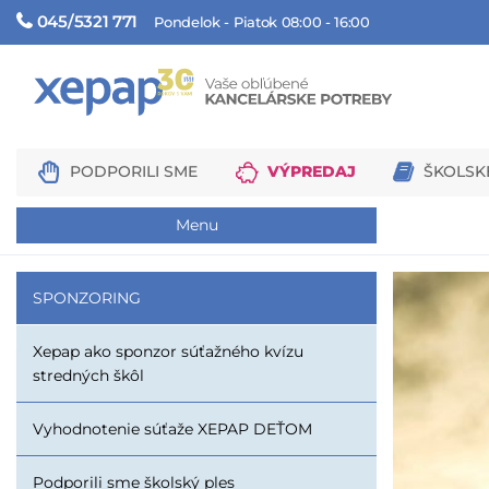
045/5321 771
Pondelok - Piatok 08:00 - 16:00
PODPORILI SME
VÝPREDAJ
ŠKOLSK
Menu
SPONZORING
Xepap ako sponzor súťažného kvízu
stredných škôl
Vyhodnotenie súťaže XEPAP DEŤOM
Podporili sme školský ples