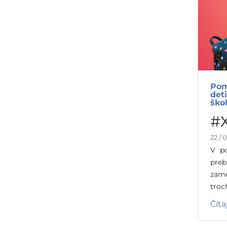
Po
det
ško
#
22 / 
V po
pre
zame
troc
Čítaj