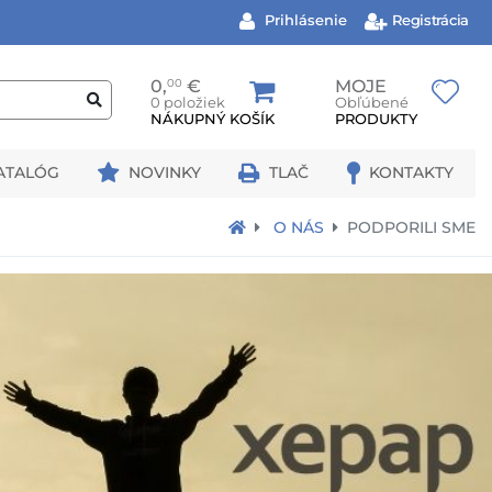
Prihlásenie
Registrácia
0,
00
€
MOJE
0 položiek
Obľúbené
NÁKUPNÝ KOŠÍK
PRODUKTY
ATALÓG
NOVINKY
TLAČ
KONTAKTY
O NÁS
PODPORILI SME