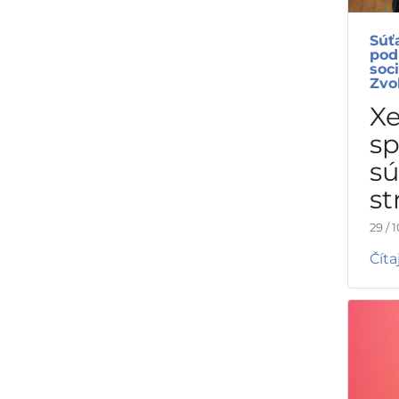
Súť
pod
soc
Zvo
X
s
sú
st
29 / 
Čítaj