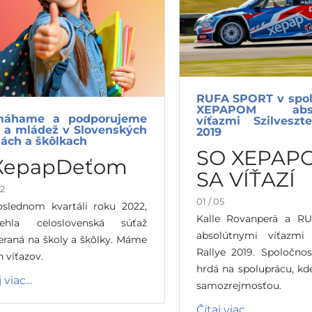
RUFA SPORT v spol
XEPAPOM abso
máhame a podporujeme
víťazmi Szilveszt
i a mládež v Slovenských
2019
lách a škôlkach
SO XEPAP
XepapDeťom
SA VÍŤAZÍ
02
01 / 05
slednom kvartáli roku 2022,
Kalle Rovanperä a R
behla celoslovenská súťaž
absolútnymi víťazmi S
raná na školy a škôlky. Máme
Rallye 2019. Spoločno
h víťazov.
hrdá na spoluprácu, kd
 viac...
samozrejmosťou.
Čítaj viac...