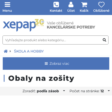
Menu
Kontakt
Účet
Košík
Obľúbené
ŠKOLA A HOBBY
Zobraz viac
Obaly na zošity
Zoradiť:
podľa zásob
Počet na stránke:
12