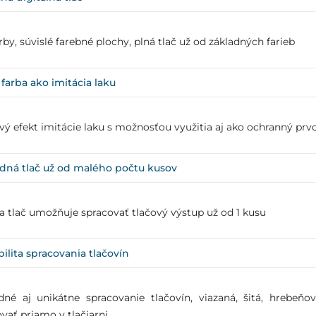
rby, súvislé farebné plochy, plná tlač už od základných farieb
 farba ako imitácia laku
ý efekt imitácie laku s možnosťou využitia aj ako ochranný prv
dná tlač už od malého počtu kusov
a tlač umožňuje spracovať tlačový výstup už od 1 kusu
bilita spracovania tlačovín
dné aj unikátne spracovanie tlačovín, viazaná, šitá, hrebe
vať priamo v tlačiarni