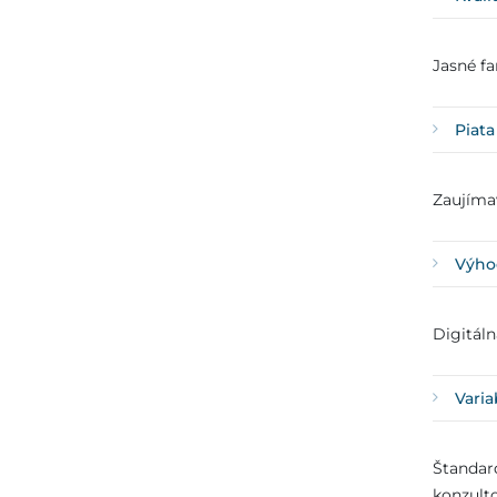
Jasné fa
Piata
Zaujímav
Výho
Digitáln
Varia
Štandar
konzulto