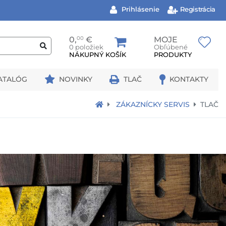
Prihlásenie
Registrácia
0,
00
€
MOJE
0 položiek
Obľúbené
NÁKUPNÝ KOŠÍK
PRODUKTY
ATALÓG
NOVINKY
TLAČ
KONTAKTY
ZÁKAZNÍCKY SERVIS
TLAČ