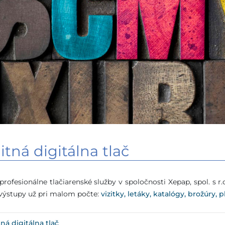
itná digitálna tlač
profesionálne tlačiarenské služby v spoločnosti Xepap, spol. s r.
 výstupy už pri malom počte:
vizitky, letáky, katalógy, brožúry, 
tná digitálna tlač