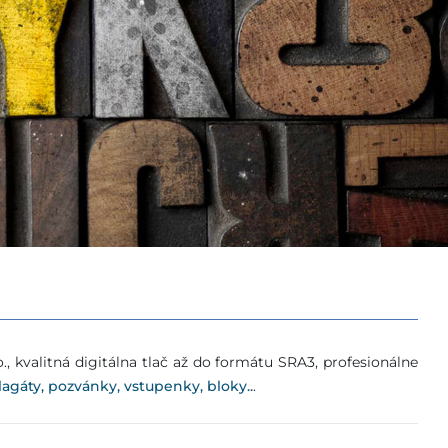
o., kvalitná digitálna tlač až do formátu SRA3, profesionálne
plagáty, pozvánky, vstupenky, bloky..
.