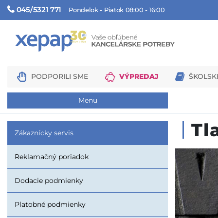
045/5321 771
Pondelok - Piatok 08:00 - 16:00
PODPORILI SME
VÝPREDAJ
ŠKOLSK
Menu
Tl
Zákaznícky servis
Reklamačný poriadok
Dodacie podmienky
Platobné podmienky