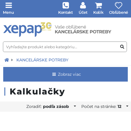
Menu
Kontakt
Účet
Košík
Obľúbené
KANCELÁRSKE POTREBY
Zobraz viac
Kalkulačky
Zoradiť:
podľa zásob
Počet na stránke:
12