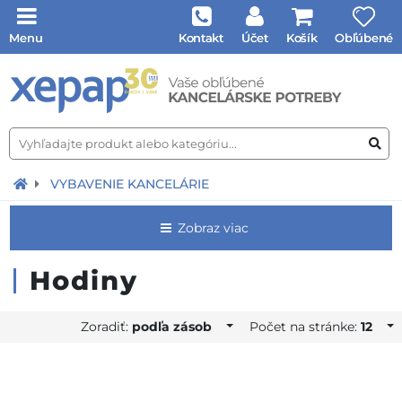
Menu
Kontakt
Účet
Košík
Obľúbené
VYBAVENIE KANCELÁRIE
Zobraz viac
Hodiny
Zoradiť:
podľa zásob
Počet na stránke:
12