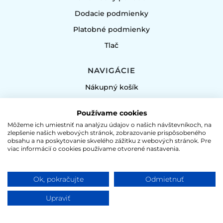
Dodacie podmienky
Platobné podmienky
Tlač
NAVIGÁCIE
Nákupný košík
Môj účet
Používame cookies
Sitemap
Môžeme ich umiestniť na analýzu údajov o našich návštevníkoch, na
zlepšenie našich webových stránok, zobrazovanie prispôsobeného
obsahu a na poskytovanie skvelého zážitku z webových stránok. Pre
PREDAJ ALKOHOLICKÝCH VÝROBKOV JE
viac informácií o cookies používame otvorené nastavenia.
POVOLENÝ LEN OSOBÁM STARŠÍM AKO 18 ROKOV!
Ok, pokračujte
Odmietnuť
© XEPAP, spol. s r.o., All rights reserved
Upraviť