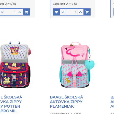
bez DPH / ks
Cena bez DPH / ks
L ŠKOLSKÁ
BAAGL ŠKOLSKÁ
B
VKA ZIPPY
AKTOVKA ZIPPY
A
Y POTTER
PLAMENIAK
A
ABROMIL
Kód tovaru: PR.A-32108
Kó