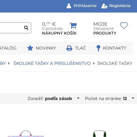
Prihlásenie
Registrácia
0,
00
€
MOJE
0 položiek
Obľúbené
NÁKUPNÝ KOŠÍK
PRODUKTY
ATALÓG
NOVINKY
TLAČ
KONTAKTY
BBY
ŠKOLSKÉ TAŠKY A PRÍSLUŠENSTVO
ŠKOLSKÉ TAŠKY
Zoradiť:
podľa zásob
Počet na stránke:
12