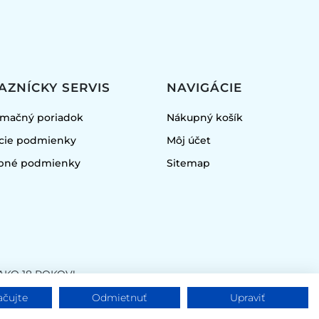
AZNÍCKY SERVIS
NAVIGÁCIE
amačný poriadok
Nákupný košík
cie podmienky
Môj účet
obné podmienky
Sitemap
KO 18 ROKOV!
ačujte
Odmietnuť
Upraviť