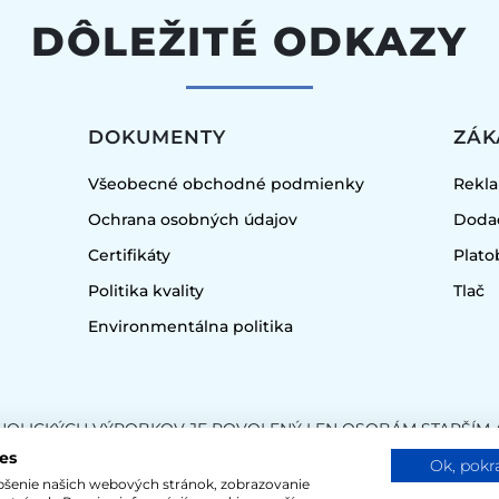
DÔLEŽITÉ ODKAZY
DOKUMENTY
ZÁK
Všeobecné obchodné podmienky
Rekl
Ochrana osobných údajov
Doda
a
Certifikáty
Plat
Politika kvality
Tlač
Environmentálna politika
HOLICKÝCH VÝROBKOV JE POVOLENÝ LEN OSOBÁM STARŠÍM A
es
Ok, pokr
epšenie našich webových stránok, zobrazovanie