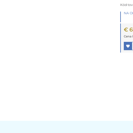
Kód tov
NA 
€ 6
Cena 