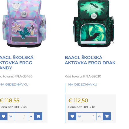
AAGL ŠKOLSKÁ
BAAGL ŠKOLSKÁ
KTOVKA ERGO
AKTOVKA ERGO DRAK
ANDY
d tovaru: PR.A-35466
Kód tovaru: PR.A-32030
NA OBJEDNÁVKU
NA OBJEDNÁVKU
€ 118,55
€ 112,50
Cena bez DPH / ks
Cena bez DPH / ks