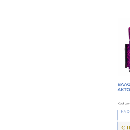
BAAG
AKTO
Kód tov
NA 
€ 1