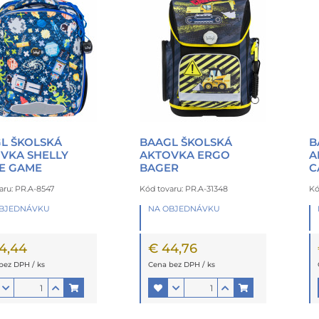
L ŠKOLSKÁ
BAAGL ŠKOLSKÁ
B
VKA SHELLY
AKTOVKA ERGO
A
E GAME
BAGER
C
aru: PR.A-8547
Kód tovaru: PR.A-31348
Kó
OBJEDNÁVKU
NA OBJEDNÁVKU
4,44
€ 44,76
bez DPH / ks
Cena bez DPH / ks