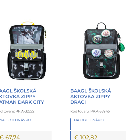
AAGL ŠKOLSKÁ
BAAGL ŠKOLSKÁ
KTOVKA ZIPPY
AKTOVKA ZIPPY
ATMAN DARK CITY
DRACI
d tovaru: PR.A-32222
Kód tovaru: PR.A-35945
NA OBJEDNÁVKU
NA OBJEDNÁVKU
€ 67,74
€ 102,82