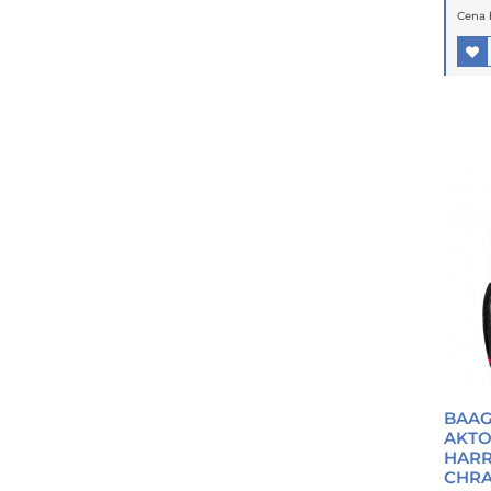
Cena 
BAAG
AKTO
HARR
CHR