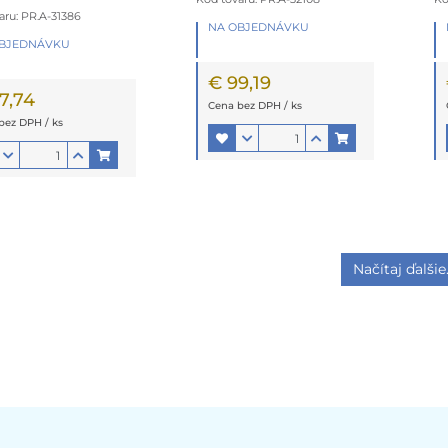
aru: PR.A-31386
NA OBJEDNÁVKU
OBJEDNÁVKU
€ 99,19
7,74
Cena bez DPH / ks
bez DPH / ks
Načítaj ďalšie.