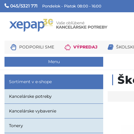
045/5321 771
Pondelok - Piatok 08:00 - 16:00
PODPORILI SME
VÝPREDAJ
ŠKOLSK
Menu
Šk
Sortiment v e-shope
Kancelárske potreby
Kancelárske vybavenie
Tonery