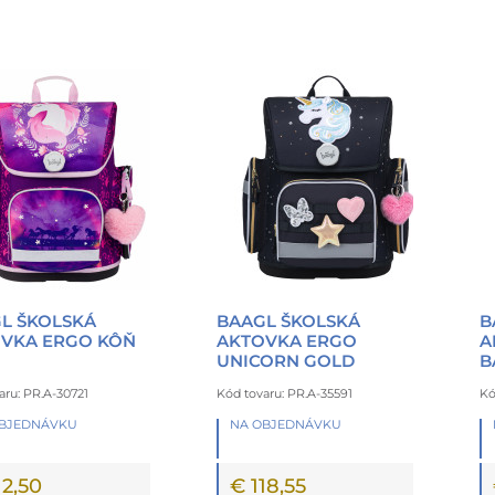
L ŠKOLSKÁ
BAAGL ŠKOLSKÁ
B
VKA ERGO KÔŇ
AKTOVKA ERGO
A
UNICORN GOLD
B
aru: PR.A-30721
Kód tovaru: PR.A-35591
Kó
OBJEDNÁVKU
NA OBJEDNÁVKU
12,50
€ 118,55