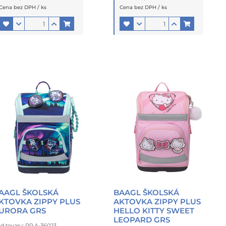
Cena bez DPH / ks
Cena bez DPH / ks
AAGL ŠKOLSKÁ
BAAGL ŠKOLSKÁ
KTOVKA ZIPPY PLUS
AKTOVKA ZIPPY PLUS
URORA GRS
HELLO KITTY SWEET
LEOPARD GRS
d tovaru: PR.A-36023