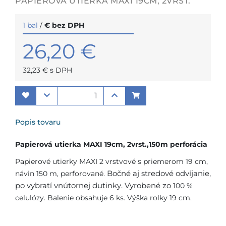
PAPIEROVÁ UTIERKA MAXI 19CM, 2VRST.
1 bal
/
€ bez DPH
26,20 €
32,23 € s DPH
Popis tovaru
Papierová utierka MAXI 19cm, 2vrst.,150m perforácia
Papierové utierky MAXI 2 vrstvové s priemerom 19 cm,
návin 150 m, perforované.
Bočné aj stredové odvíjanie,
po vybratí vnútornej dutinky. Vyrobené zo
100 %
celulózy. Balenie obsahuje 6 ks. Výška rolky 19 cm.