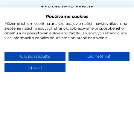
ZÁKAZNÍCKY SERVIS
Používame cookies
Reklamačný poriadok
Môžeme ich umiestniť na analýzu údajov o našich návštevníkoch, na
Dodacie podmienky
zlepšenie našich webových stránok, zobrazovanie prispôsobeného
obsahu a na poskytovanie skvelého zážitku z webových stránok. Pre
Platobné podmienky
viac informácií o cookies používame otvorené nastavenia.
Tlač
Ok, pokračujte
Odmietnuť
NAVIGÁCIE
Upraviť
Nákupný košík
Môj účet
Sitemap
PREDAJ ALKOHOLICKÝCH VÝROBKOV JE
POVOLENÝ LEN OSOBÁM STARŠÍM AKO 18 ROKOV!