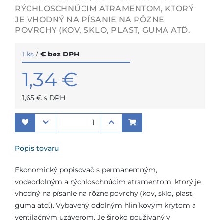
RÝCHLOSCHNÚCIM ATRAMENTOM, KTORÝ
JE VHODNÝ NA PÍSANIE NA RÔZNE
POVRCHY (KOV, SKLO, PLAST, GUMA ATĎ.
1 ks
/
€ bez DPH
1,34 €
1,65 € s DPH
Popis tovaru
Ekonomický popisovač s permanentným,
vodeodolným a rýchloschnúcim atramentom, ktorý je
vhodný na písanie na rôzne povrchy (kov, sklo, plast,
guma atď.). Vybavený odolným hliníkovým krytom a
ventilačným uzáverom. Je široko používaný v