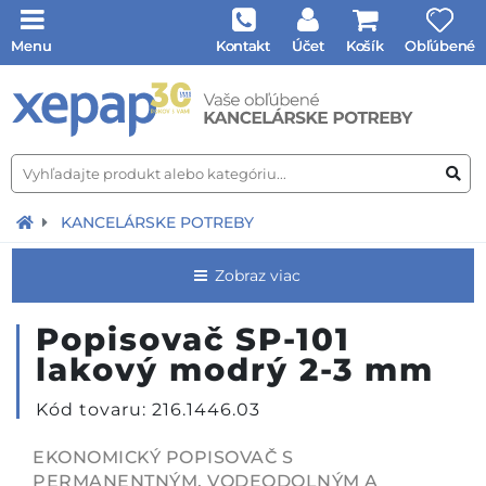
Menu
Kontakt
Účet
Košík
Obľúbené
KANCELÁRSKE POTREBY
Zobraz viac
Popisovač SP-101
lakový modrý 2-3 mm
Kód tovaru: 216.1446.03
EKONOMICKÝ POPISOVAČ S
PERMANENTNÝM, VODEODOLNÝM A