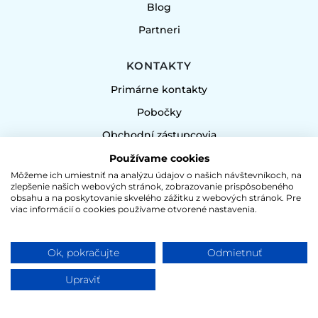
Blog
Partneri
KONTAKTY
Primárne kontakty
Pobočky
Obchodní zástupcovia
Nakupujte u nás
Používame cookies
Môžeme ich umiestniť na analýzu údajov o našich návštevníkoch, na
zlepšenie našich webových stránok, zobrazovanie prispôsobeného
DOKUMENTY
obsahu a na poskytovanie skvelého zážitku z webových stránok. Pre
viac informácií o cookies používame otvorené nastavenia.
Všeobecné obchodné podmienky
Ochrana osobných údajov
Ok, pokračujte
Odmietnuť
Certifikáty
Upraviť
Politika kvality
Environmentálna politika