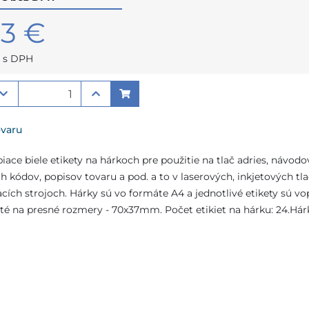
13 €
€ s DPH
ovaru
ace biele etikety na hárkoch pre použitie na tlač adries, návodov
h kódov, popisov tovaru a pod. a to v laserových, inkjetových tl
cích strojoch. Hárky sú vo formáte A4 a jednotlivé etikety sú vo
é na presné rozmery - 70x37mm. Počet etikiet na hárku: 24.Hárk