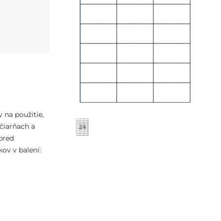
 na použitie,
ačiarňach a
pred
ov v balení: