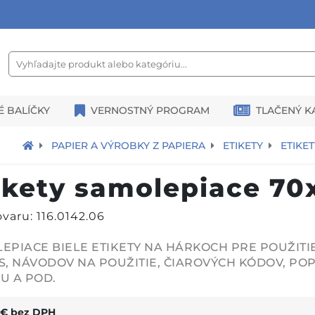
É BALÍČKY
VERNOSTNÝ PROGRAM
TLAČENÝ K
PAPIER A VÝROBKY Z PAPIERA
ETIKETY
ETIKE
ikety samolepiace 70
varu: 116.0142.06
EPIACE BIELE ETIKETY NA HÁRKOCH PRE POUŽITI
S, NÁVODOV NA POUŽITIE, ČIAROVÝCH KÓDOV, PO
U A POD.
€ bez DPH