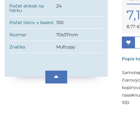
Počet etikiet na
24
7,
hárku
Počet listov v balení
100
8,77 
Rozmer
70x37mm
Značka
Mufcopy
Popis t
Samolepi
čiarovýc
kopírova
naseknut
100.