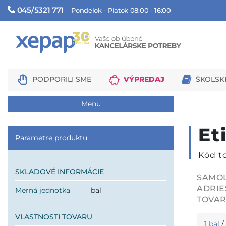
045/5321 771
Pondelok - Piatok 08:00 - 16:00
PODPORILI SME
VÝPREDAJ
ŠKOLSK
Menu
Et
Parametre produktu
Kód to
SKLADOVÉ INFORMÁCIE
SAMOL
ADRIE
Merná jednotka
bal
TOVAR
VLASTNOSTI TOVARU
1 bal
/