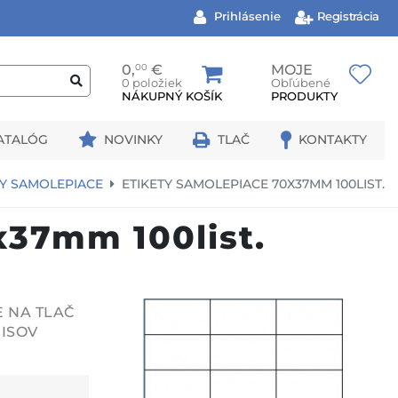
Prihlásenie
Registrácia
0,
00
€
MOJE
0 položiek
Obľúbené
NÁKUPNÝ KOŠÍK
PRODUKTY
ATALÓG
NOVINKY
TLAČ
KONTAKTY
TY SAMOLEPIACE
ETIKETY SAMOLEPIACE 70X37MM 100LIST.
x37mm 100list.
E NA TLAČ
PISOV